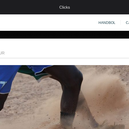
Clicks
HANDBOL
C
UR